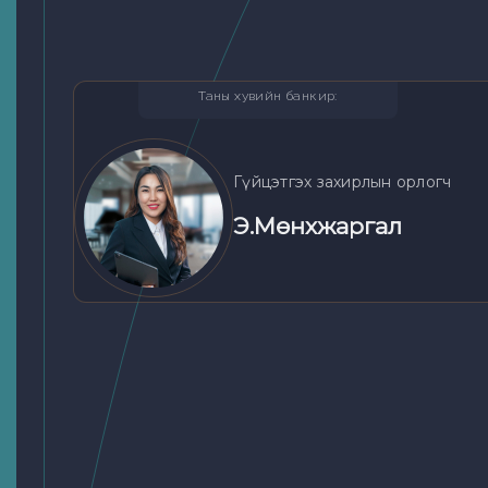
Таны хувийн банкир
:
Гүйцэтгэх захирлын орлогч
Э.Mөнхжаргал