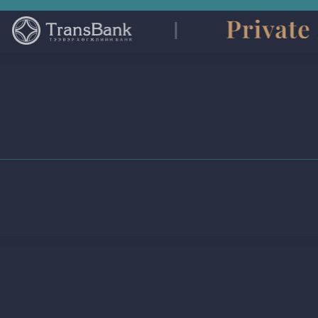
Үнэ цэнийг бүтээгч харилцагч танд зориулан оло
улсын жишигт нийцсэн Хувийн банкны үйлчигэ
санал болгож байна.