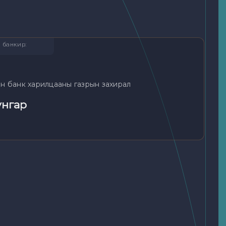
н банкир
:
н банк харилцааны газрын захирал
унгар