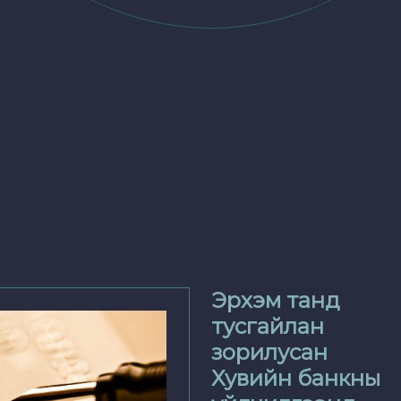
Эрхэм танд
тусгайлан
зорилусан
Хувийн банкны