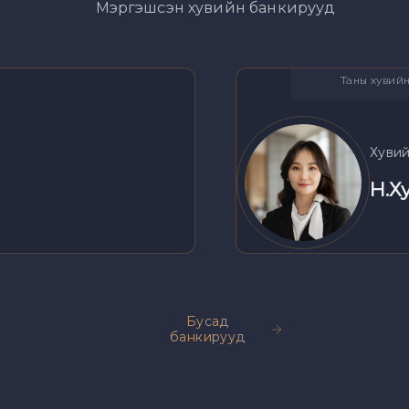
Мэргэшсэн хувийн банкирууд
Таны хувий
Хувий
Н.Х
Бусад
банкирууд